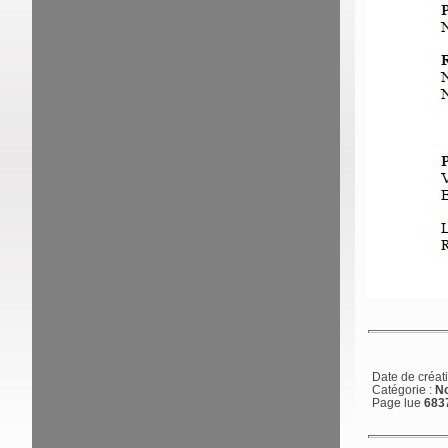
Date de créat
Catégorie :
No
Page lue
6837