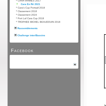
º
CARA'VANNES 2017
Cara En Ré 2021
º
Cara's Cup Portsall 2018
º
Classement 2018
º
Classement 2024
º
Port Laf Cara Cup 2018
º
TROPHEE MICHEL BEAUDOUIN 2018
Rassemblements
Challenge inter/Bassins
Facebook